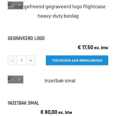
heeft
meerdere
variaties.
Deze
GEGRAVEERD LOGO
optie
€
17,50
ex. btw
kan
gekozen
TOEVOEGEN AAN WINKELWAGEN
Gegraveerd
worden
logo
aantal
op
de
productpagina
INZETBAK SMAL
€
60,00
ex. btw