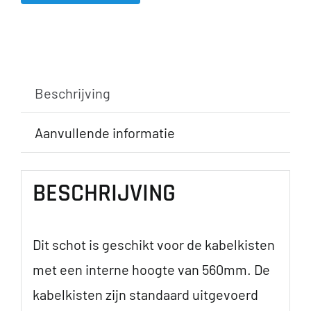
product
heeft
meerdere
variaties.
Beschrijving
Deze
Aanvullende informatie
optie
kan
BESCHRIJVING
gekozen
worden
op
Dit schot is geschikt voor de kabelkisten
de
met een interne hoogte van 560mm. De
productpagina
kabelkisten zijn standaard uitgevoerd