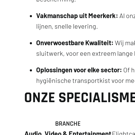
Vakmanschap uit Meerkerk:
Al on
lijnen, snelle levering.
Onverwoestbare Kwaliteit:
Wij mak
sluitwerk, voor een extreem lange
Oplossingen voor elke sector:
Of h
hygiënische transportkist voor m
ONZE SPECIALISM
BRANCHE
Audio, Video & Entertainment
Flightca