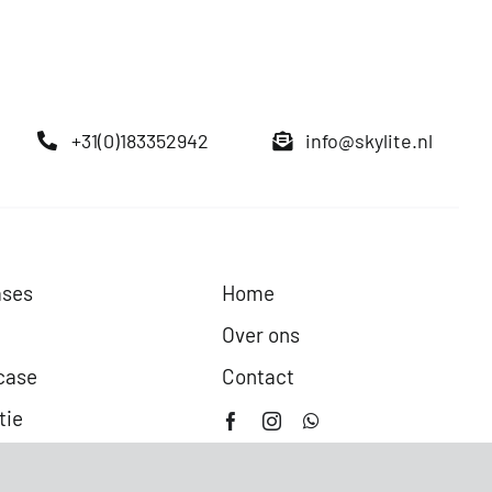
+31(0)183352942
info@skylite.nl
ases
Home
Over ons
case
Contact
tie