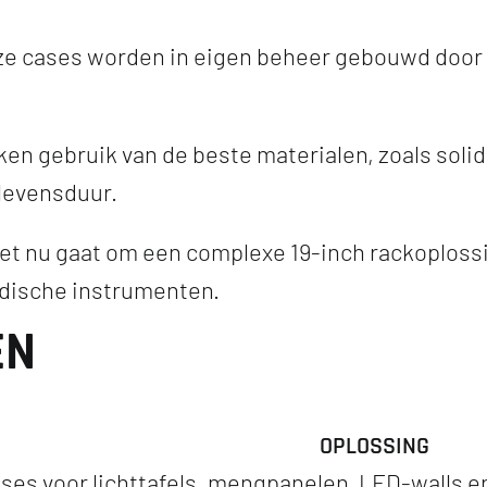
ze cases worden in eigen beheer gebouwd door 
en gebruik van de beste materialen, zoals soli
 levensduur.
et nu gaat om een complexe 19-inch rackoploss
edische instrumenten.
EN
OPLOSSING
ses voor lichttafels, mengpanelen, LED-walls en