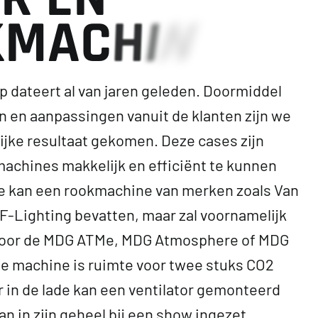
K
M
A
C
H
I
N
p dateert al van jaren geleden. Doormiddel
n en aanpassingen vanuit de klanten zijn we
ijke resultaat gekomen. Deze cases zijn
chines makkelijk en efficiënt te kunnen
e kan een rookmachine van merken zoals Van
F-Lighting bevatten, maar zal voornamelijk
voor de MDG ATMe, MDG Atmosphere of MDG
e machine is ruimte voor twee stuks CO2
 in de lade kan een ventilator gemonteerd
n in zijn geheel bij een show ingezet