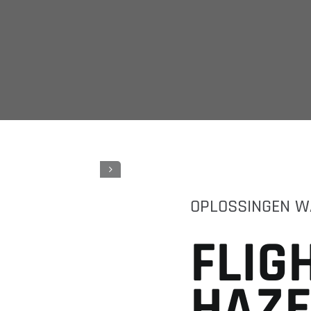
OPLOSSINGEN W
F
L
I
G
H
A
Z