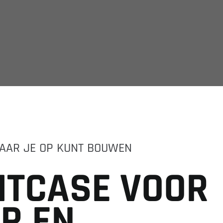
AAR JE OP KUNT BOUWEN
H
T
C
A
S
E
V
O
O
R
E
R
E
N