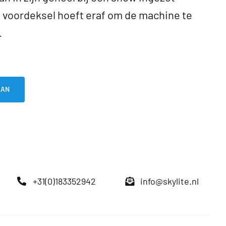
t voordeksel hoeft eraf om de machine te
.
AAN
+31(0)183352942
info@skylite.nl