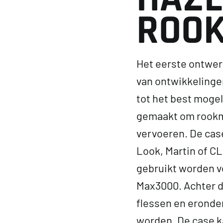
R
O
O
Het eerste ontwer
van ontwikkelinge
tot het best mogel
gemaakt om rookma
vervoeren. De cas
Look, Martin of CL
gebruikt worden 
Max3000. Achter d
flessen en eronder
worden. De case ka