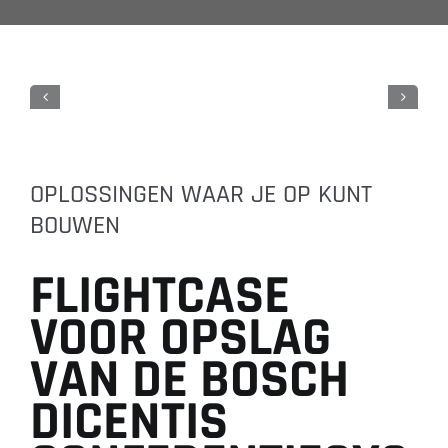
OPLOSSINGEN WAAR JE OP KUNT
BOUWEN
F
L
I
G
H
T
C
A
S
E
V
O
O
R
O
P
S
L
A
G
V
A
N
D
E
B
O
S
C
H
D
I
C
E
N
T
I
S