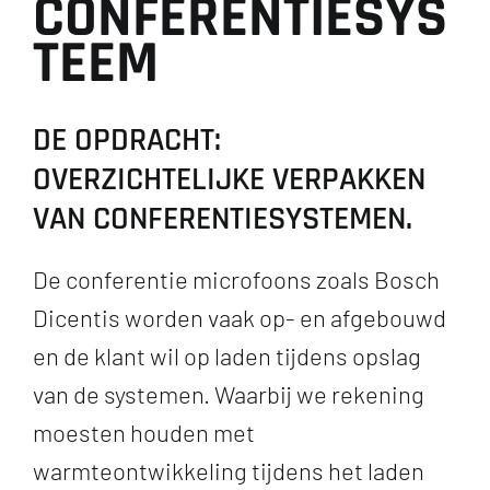
C
O
N
F
E
R
E
N
T
I
E
S
Y
S
T
E
E
M
DE OPDRACHT:
OVERZICHTELIJKE VERPAKKEN
VAN CONFERENTIESYSTEMEN.
De conferentie microfoons zoals Bosch
Dicentis worden vaak op- en afgebouwd
en de klant wil op laden tijdens opslag
van de systemen. Waarbij we rekening
moesten houden met
warmteontwikkeling tijdens het laden