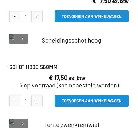
€
17,50
ex. btw
kan
gekozen
TOEVOEGEN AAN WINKELWAGEN
Gegraveerd
worden
logo
aantal
op
de
productpagina
SCHOT HOOG 560MM
€
17,50
ex. btw
7 op voorraad (kan nabesteld worden)
TOEVOEGEN AAN WINKELWAGEN
Schot
hoog
560mm
aantal