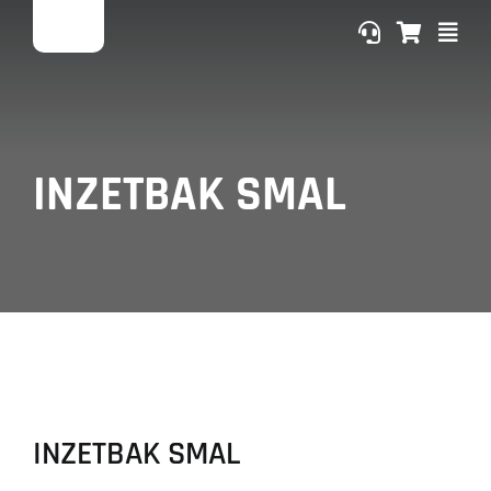
Ga
naar
inhoud
INZETBAK SMAL
INZETBAK SMAL