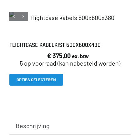
zwenkwiel
100mm
aantal
FLIGHTCASE KABELKIST 600X600X430
€
375,00
ex. btw
5 op voorraad (kan nabesteld worden)
Dit
OPTIES SELECTEREN
product
heeft
meerdere
variaties.
Beschrijving
Deze