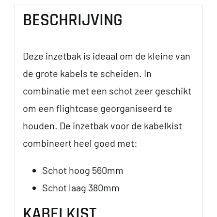
optie
BESCHRIJVING
kan
gekozen
Deze inzetbak is ideaal om de kleine van
worden
de grote kabels te scheiden. In
op
combinatie met een schot zeer geschikt
de
om een flightcase georganiseerd te
productpagina
houden. De inzetbak voor de kabelkist
combineert heel goed met:
Schot hoog 560mm
Schot laag 380mm
KABELKIST