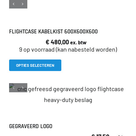
FLIGHTCASE KABELKIST 600X600X600
€
480,00
ex. btw
9 op voorraad (kan nabesteld worden)
Dit
OPTIES SELECTEREN
product
heeft
meerdere
variaties.
Deze
GEGRAVEERD LOGO
optie