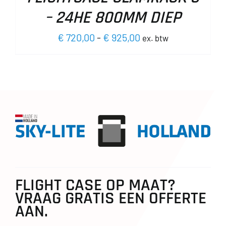
HEEFT
PRODUCTPAGINA
MEERDERE
– 24HE 800MM DIEP
VARIATIES.
DEZE
Prijsklasse:
€
720,00
-
€
925,00
ex. btw
OPTIE
€ 720,00
KAN
GEKOZEN
tot
WORDEN
€ 925,00
OP
DE
PRODUCTPAGINA
FLIGHT CASE OP MAAT?
VRAAG GRATIS EEN OFFERTE
AAN.