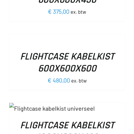
S.
€
375,00
ex. btw
OPTIES
SELECTEREN
DIT
/
PRODUCT
DETAILS
FLIGHTCASE KABELKIST
PAGINA
HEEFT
MEERDERE
600X600X600
VARIATIES.
DEZE
€
480,00
ex. btw
OPTIE
KAN
GEKOZEN
WORDEN
OP
DE
FLIGHTCASE KABELKIST
PRODUCTPAGINA
E