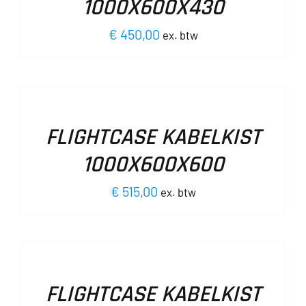
1000X600X430
.
€
450,00
ex. btw
OPTIES
SELECTEREN
DIT
/
PRODUCT
DETAILS
FLIGHTCASE KABELKIST
PAGINA
HEEFT
MEERDERE
1000X600X600
VARIATIES.
DEZE
€
515,00
ex. btw
OPTIE
KAN
OPTIES
GEKOZEN
SELECTEREN
WORDEN
DIT
/
OP
PRODUCT
DETAILS
DE
FLIGHTCASE KABELKIST
HEEFT
PRODUCTPAGINA