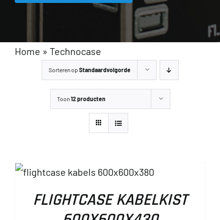
Home
»
Technocase
Sorteren op
Standaardvolgorde
Toon
12 producten
FLIGHTCASE KABELKIST
RE
600X600X430