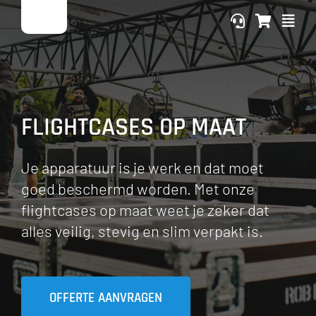
Ga
naar
inhoud
FLIGHTCASES OP MAAT
Je apparatuur is je werk en dat moet
goed beschermd worden. Met onze
flightcases op maat weet je zeker dat
alles veilig, stevig en slim verpakt is.
OFFERTE AANVRAGEN