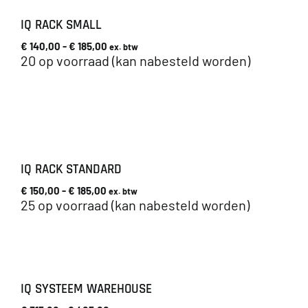
IQ RACK SMALL
Prijsklasse:
€
140,00
-
€
185,00
ex. btw
€ 140,00
20 op voorraad (kan nabesteld worden)
tot
€ 185,00
IQ RACK STANDARD
Prijsklasse:
€
150,00
-
€
185,00
ex. btw
€ 150,00
25 op voorraad (kan nabesteld worden)
tot
€ 185,00
IQ SYSTEEM WAREHOUSE