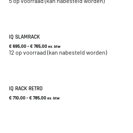
5 op voorraad (kan nabesteld worden)
IQ SLAMRACK
Prijsklasse:
€
695,00
-
€
765,00
ex. btw
€ 695,00
12 op voorraad (kan nabesteld worden)
tot
€ 765,00
IQ RACK RETRO
Prijsklasse:
€
710,00
-
€
785,00
ex. btw
€ 710,00
tot
€ 785,00