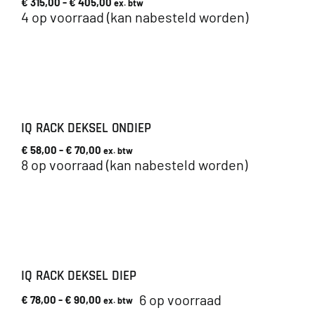
Prijsklasse:
€
315,00
-
€
405,00
ex. btw
€ 315,00
4 op voorraad (kan nabesteld worden)
tot
€ 405,00
IQ RACK DEKSEL ONDIEP
Prijsklasse:
€
58,00
-
€
70,00
ex. btw
€ 58,00
8 op voorraad (kan nabesteld worden)
tot
€ 70,00
IQ RACK DEKSEL DIEP
6 op voorraad
Prijsklasse:
€
78,00
-
€
90,00
ex. btw
€ 78,00