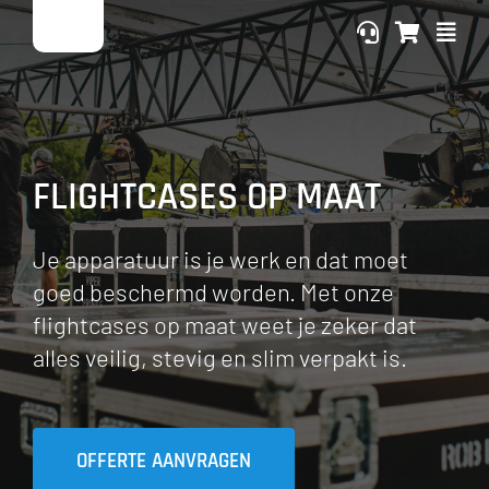
Ga
naar
inhoud
FLIGHTCASES OP MAAT
Je apparatuur is je werk en dat moet
goed beschermd worden. Met onze
flightcases op maat weet je zeker dat
alles veilig, stevig en slim verpakt is.
OFFERTE AANVRAGEN