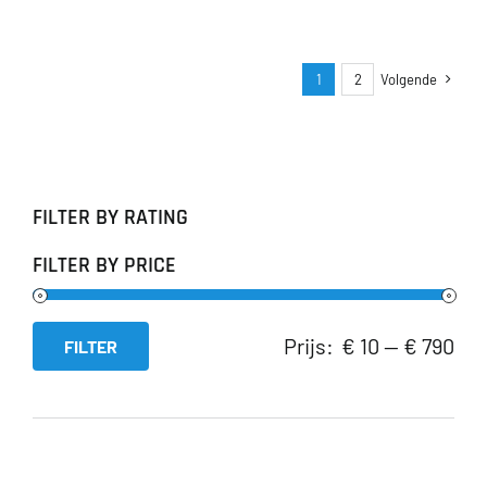
tot
€ 90,00
1
2
Volgende
FILTER BY RATING
FILTER BY PRICE
Prijs:
€ 10
—
€ 790
FILTER
Min.
Max.
prijs
prijs