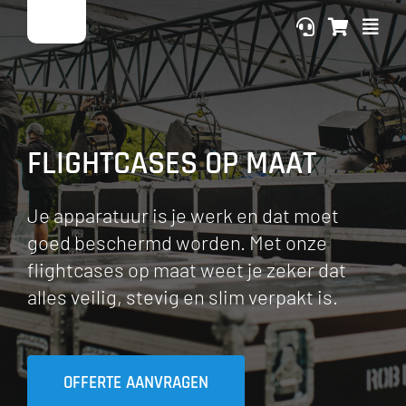
Ga
naar
inhoud
FLIGHTCASES OP MAAT
Je apparatuur is je werk en dat moet
goed beschermd worden. Met onze
flightcases op maat weet je zeker dat
alles veilig, stevig en slim verpakt is.
OFFERTE AANVRAGEN