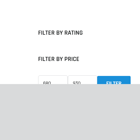
FILTER BY RATING
FILTER BY PRICE
FILTER
Min.
Max.
prijs
prijs