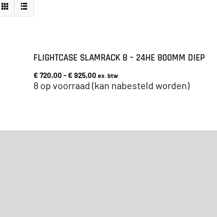
FLIGHTCASE SLAMRACK 8 – 24HE 800MM DIEP
Prijsklasse:
€
720,00
-
€
925,00
ex. btw
€ 720,00
8 op voorraad (kan nabesteld worden)
tot
€ 925,00