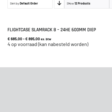
Sort by
Default Order
Show
12 Products
FLIGHTCASE SLAMRACK 8 – 24HE 600MM DIEP
Prijsklasse:
€
685,00
-
€
895,00
ex. btw
€ 685,00
4 op voorraad (kan nabesteld worden)
tot
€ 895,00