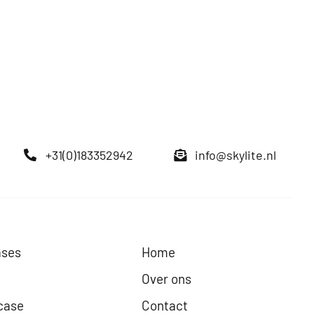
+31(0)183352942
info@skylite.nl
ases
Home
Over ons
case
Contact