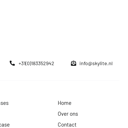
+31(0)183352942
info@skylite.nl
ases
Home
Over ons
case
Contact